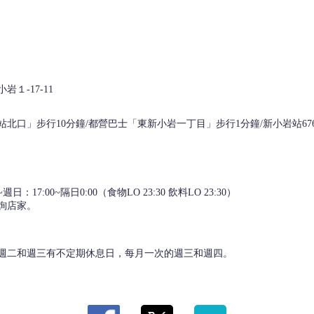
１-17-11
站北口」步行10分鐘/都營巴士「東新小岩一丁目」步行1分鐘/新小岩站67
17:00~隔日0:00（食物LO 23:30 飲料LO 23:30）
詢店家。
週二和週三有不定期休息日，每月一次的週三和週四。