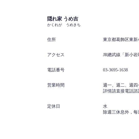
隠れ家 うめ吉
かくれが うめきち
住所
東京都葛飾区東新小岩
アクセス
JR總武線「新小岩
電話番号
03-3695-1638
営業時間
週一、週二、週四~週日：
詳情請直接電話諮
定休日
水
除週三休息外，每