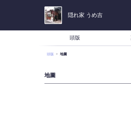
隠れ家 うめ吉
頭版
頭版
地圖
地圖