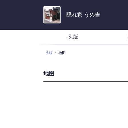
隠れ家 うめ吉
头版
头版
地图
地图