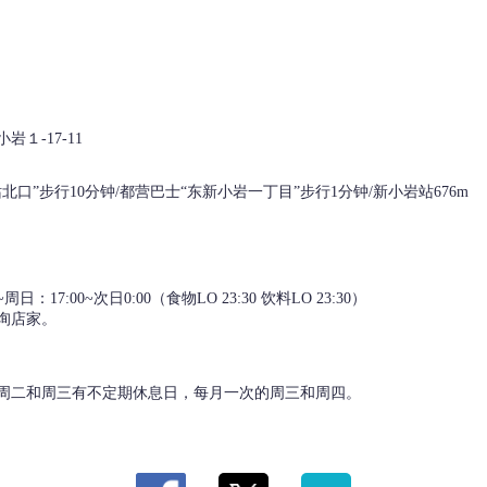
１-17-11
站北口”步行10分钟/都营巴士“东新小岩一丁目”步行1分钟/新小岩站676m
17:00~次日0:00（食物LO 23:30 饮料LO 23:30）
询店家。
周二和周三有不定期休息日，每月一次的周三和周四。