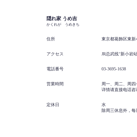
隠れ家 うめ吉
かくれが うめきち
住所
東京都葛飾区東新小岩
アクセス
JR总武线“新小岩
電話番号
03-3695-1638
営業時間
周一、周二、周四~周日：
详情请直接电话咨
定休日
水
除周三休息外，每