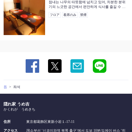
점내는 나무의 따뜻함에 넘치고 있어, 차분한 분위
기의 느긋한 공간에서 편안하게 식사를 즐길 수 있
습니다.전세 이용도 가능하므로 회사에서의 술자리
フロア
着席のみ
禁煙
등 각종 연회에 추천합니다.좌석은 어른 6명 이상으
로 전세 가능합니다.꼭 행복의 한때를 즐기세요.
閉じる
톱
좌석
隠れ家 うめ吉
かくれが うめきち
住所
東京都葛飾区東新小岩１-17-11
アクセス
JR소부선 ‘신코이와역 북쪽 출구’에서 도보 10분/도에이 버스 ‘히