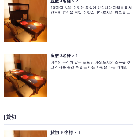
座敷
4名様
× 2
4명까지 앉을 수 있는 좌석이 있습니다.다리를 펴서
천천히 휴식을 취할 수 있습니다.도시의 피로를 풀
어주는 그리운 분위기입니다.가족의 식사나 소규모
인원에서의 회식 등에 최적입니다.꼭 저희 가게에서
안심하고 숨쉬고, 요리를 즐겨 주세요.
座敷
8名様
× 1
어른의 은신처 같은 노포 장어집.도시의 소음을 잊
고 식사를 즐길 수 있는 아는 사람은 아는 가게입니
다.저희 가게에서는 8분까지 앉을 수 있는 좌석을 준
この店舗情報をシェアする
비하고 있습니다.각종 연회에 추천 ◎ 6 명 이상의
예약으로 전세 이용도 가능합니다.꼭 상담해 주십시
오.
좌석 | 隠れ家 うめ吉
東京都葛飾区東新小岩１-17-11
https://umekichi-shinkoiwa.owst.jp/seats
貸切
お店情報をコピー
貸切
10名様
× 1