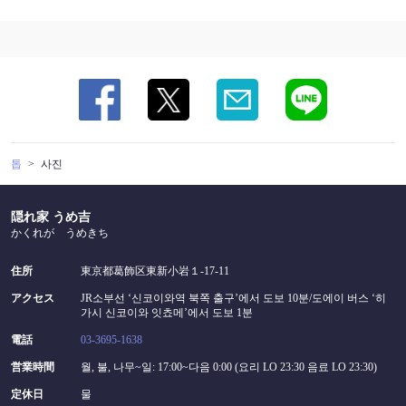
톱
사진
隠れ家 うめ吉
かくれが うめきち
住所
東京都葛飾区東新小岩１-17-11
アクセス
JR소부선 ‘신코이와역 북쪽 출구’에서 도보 10분/도에이 버스 ‘히
가시 신코이와 잇쵸메’에서 도보 1분
電話
03-3695-1638
営業時間
월, 불, 나무~일: 17:00~다음 0:00 (요리 LO 23:30 음료 LO 23:30)
定休日
물