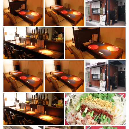
この店舗情報をシェアする
사진 | 隠れ家 うめ吉
東京都葛飾区東新小岩１-17-11
https://umekichi-shinkoiwa.owst.jp/gallery
お店情報をコピー