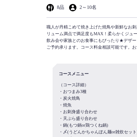
8
品
2
～
10
名
職人が丹精こめて焼き上げた焼鳥や新鮮なお刺
リューム満点で満足度もMAX！柔らかくジュ
飲み会や家族とのお食事にもぴったり★デザー
ご予約承ります。コース料金相談可能です。お
コースメニュー
（コース詳細）
・おつまみ3種
・炭火焼鳥
・焼魚
・お刺身盛り合わせ
・天ぷら盛り合わせ
・鍋(もつ鍋or鶏つくね鍋)
・〆(うどんかちゃんぽん麺or雑炊セット