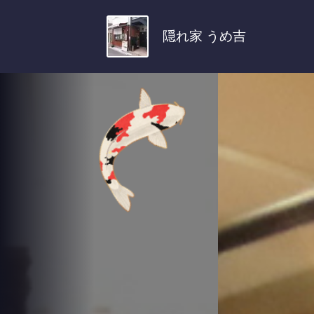
隠れ家 うめ吉