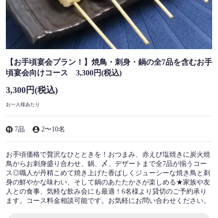
【お手頃宴会プラン！】焼鳥・刺身・鍋の全7品を含むお手
頃宴会向けコース 3,300円(税込)
3,300円
(税込)
お一人様あたり
7品
2〜10名
お手頃価格で贅沢なひとときを！おつまみ、赤えび塩焼きに炭火焼
鳥からお刺身盛り合わせ、鍋、〆、デザートまで全7品が揃うコー
ス◎職人が丹精こめて焼き上げた香ばしくジューシーな焼き鳥と刺
身の鮮やかな味わい、そして鍋のあたたかさが楽しめる★家族や友
人との食事、気軽な飲み会にも最適！6名様より貸切のご予約承り
ます。コース料金相談可能です。お気軽にお問い合わせください。
この店舗情報をシェアする