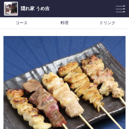
隠れ家 うめ吉
コース
料理
ドリンク