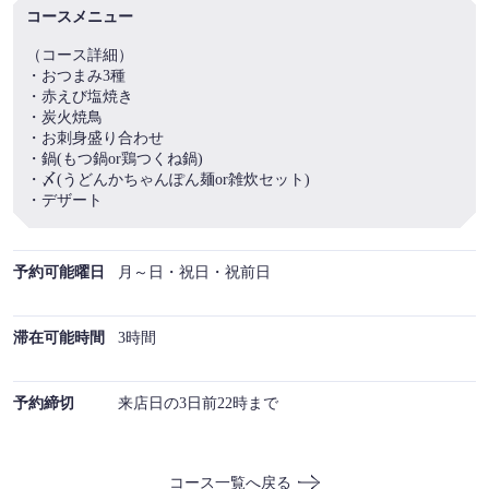
コースメニュー
【お手頃宴会プラン！】焼鳥・刺身・鍋の全7品を含むお手
頃宴会向けコース 3,300円(税込) | 隠れ家 うめ吉
（コース詳細）
東京都葛飾区東新小岩１-17-11
・おつまみ3種
https://umekichi-shinkoiwa.owst.jp/courses/173949304
・赤えび塩焼き
・炭火焼鳥
・お刺身盛り合わせ
お店情報をコピー
・鍋(もつ鍋or鶏つくね鍋)
・〆(うどんかちゃんぽん麺or雑炊セット)
・デザート
予約可能曜日
月～日・祝日・祝前日
閉じる
滞在可能時間
3時間
予約締切
来店日の3日前22時まで
コース一覧へ戻る