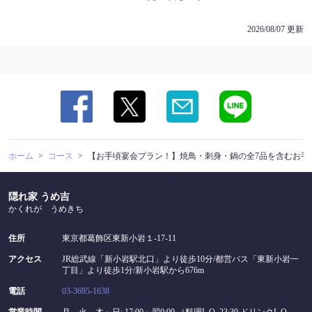
2026/08/07 更新
ホーム
コース
【お手頃宴会プラン！】焼鳥・刺身・鍋の全7品を含むお手頃宴
隠れ家 うめ吉
かくれが うめきち
住所
東京都葛飾区東新小岩１-17-11
アクセス
JR総武線「新小岩駅北口」より徒歩10分/都営バス「東新小岩一
丁目」より徒歩1分/新小岩駅から676m
電話
03-3695-1638